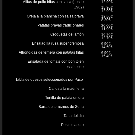
Alitas de pollo fritas con salsa (desde
12,90€
1962)
15,30€
12,90€
Oreja a la plancha con salsa brava
18,50€
8,20€
Patatas bravas tradicionales
20,00€
11,90€
Croquetas de jamón
16,20€
12,70€
Ensaladilla rusa super cremosa
6,90€
14,50€
Albóndigas de ternera con patatas fritas
6,90€
15,40€
Ensalada de tomate con bonito en
escabeche
Tabla de quesos seleccionados por Paco
Callos a la madrileña
Tortilla de patata entera
Barra de torreznos de Soria
Tarta del día
Postre casero